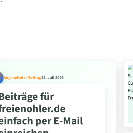
.
l
Angehefteter Beitrag
25. Juli 2026
Beiträge für
freienohler.de
einfach per E-Mail