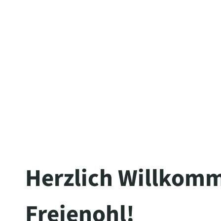
The server is temporarily unable to s
maintenance downtime or capacity pro
Herzlich Willkomm
Freienohl!