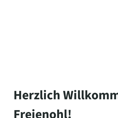
The server is temporarily unable to s
maintenance downtime or capacity pro
Herzlich Willkomm
Freienohl!