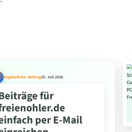
.
l
Angehefteter Beitrag
25. Juli 2026
Beiträge für
freienohler.de
einfach per E-Mail