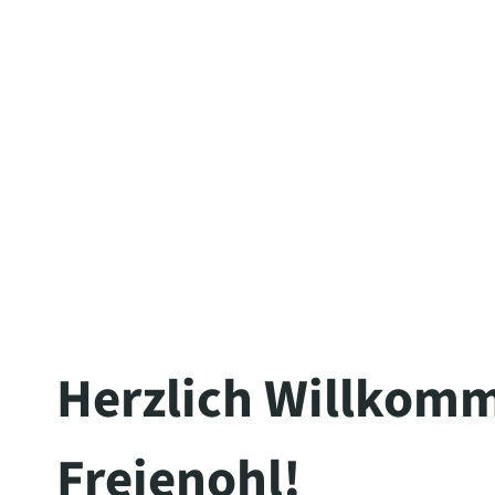
The server is temporarily unable to s
maintenance downtime or capacity pro
Herzlich Willkomm
Freienohl!