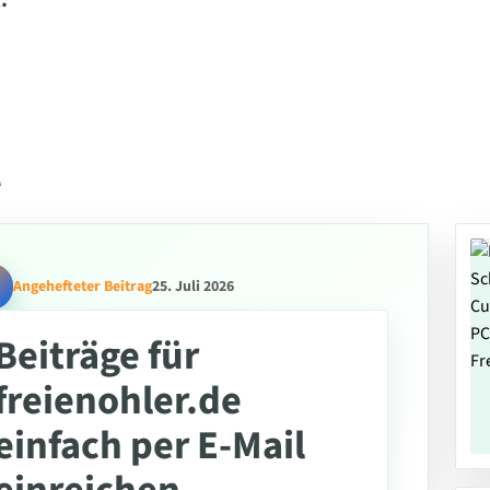
.
l
Angehefteter Beitrag
25. Juli 2026
Beiträge für
freienohler.de
einfach per E-Mail