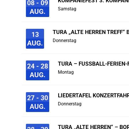
KOMPANIEFEST 3. KOMPAN
08 - 09
Samstag
AUG.
TURA „ALTE HERREN TREFF“ 
13
Donnerstag
AUG.
TURA – FUSSBALL-FERIEN-F
24 - 28
Montag
AUG.
LIEDERTAFEL KONZERTFAHR
27 - 30
Donnerstag
AUG.
TURA „ALTE HERREN“ – B