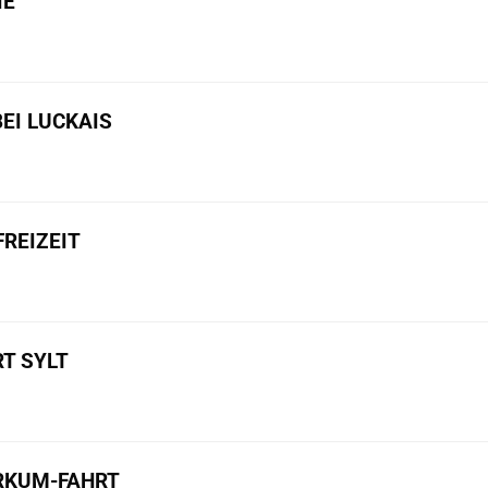
IE
BEI LUCKAIS
REIZEIT
T SYLT
ORKUM-FAHRT