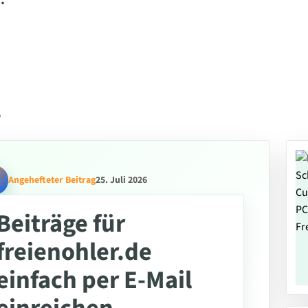
.
l
Angehefteter Beitrag
25. Juli 2026
Beiträge für
freienohler.de
einfach per E-Mail