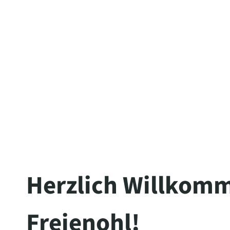
The server is temporarily unable to s
maintenance downtime or capacity pro
Herzlich Willkomm
Freienohl!