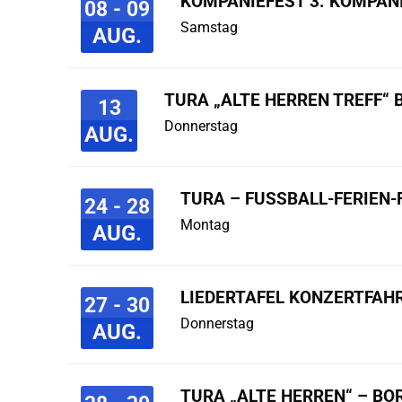
KOMPANIEFEST 3. KOMPAN
08 - 09
Samstag
AUG.
TURA „ALTE HERREN TREFF“ 
13
Donnerstag
AUG.
TURA – FUSSBALL-FERIEN-F
24 - 28
Montag
AUG.
LIEDERTAFEL KONZERTFAHR
27 - 30
Donnerstag
AUG.
TURA „ALTE HERREN“ – B