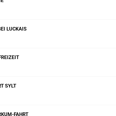
IE
BEI LUCKAIS
REIZEIT
T SYLT
ORKUM-FAHRT