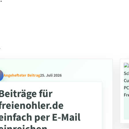
.
l
Angehefteter Beitrag
25. Juli 2026
Beiträge für
freienohler.de
einfach per E-Mail