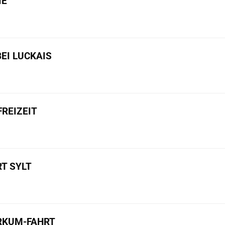
IE
BEI LUCKAIS
REIZEIT
T SYLT
ORKUM-FAHRT