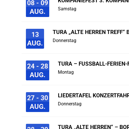
KOMPANIEFEST 3. KOMPAN
08 - 09
Samstag
AUG.
TURA „ALTE HERREN TREFF“ 
13
Donnerstag
AUG.
TURA – FUSSBALL-FERIEN-F
24 - 28
Montag
AUG.
LIEDERTAFEL KONZERTFAHR
27 - 30
Donnerstag
AUG.
TURA „ALTE HERREN“ – B