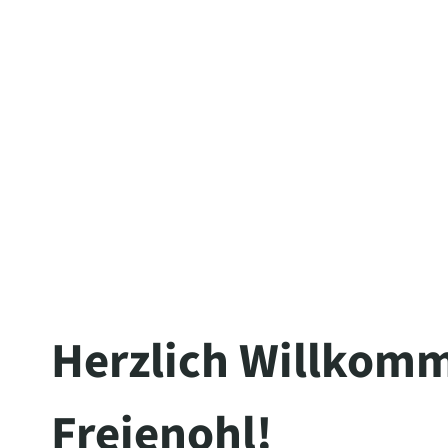
The server is temporarily unable to s
maintenance downtime or capacity pro
Herzlich Willkomm
Freienohl!