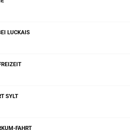
IE
BEI LUCKAIS
REIZEIT
T SYLT
ORKUM-FAHRT