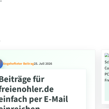
.
l
Angehefteter Beitrag
25. Juli 2026
Beiträge für
freienohler.de
einfach per E-Mail