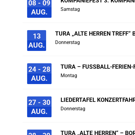
KOMPANIEFEST 3. KOMPAN
08 - 09
Samstag
AUG.
TURA „ALTE HERREN TREFF“ 
13
Donnerstag
AUG.
TURA – FUSSBALL-FERIEN-F
24 - 28
Montag
AUG.
LIEDERTAFEL KONZERTFAHR
27 - 30
Donnerstag
AUG.
TURA „ALTE HERREN“ – B