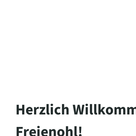
The server is temporarily unable to s
maintenance downtime or capacity pro
Herzlich Willkomm
Freienohl!