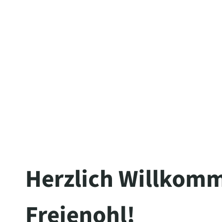
The server is temporarily unable to s
maintenance downtime or capacity pro
Herzlich Willkomm
Freienohl!