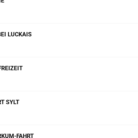
IE
BEI LUCKAIS
REIZEIT
T SYLT
ORKUM-FAHRT