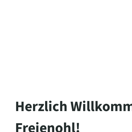
The server is temporarily unable to s
maintenance downtime or capacity pro
Herzlich Willkomm
Freienohl!