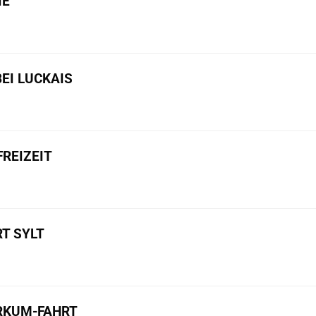
IE
BEI LUCKAIS
REIZEIT
T SYLT
ORKUM-FAHRT