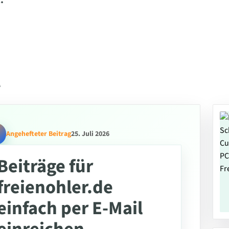
.
l
Angehefteter Beitrag
25. Juli 2026
Beiträge für
freienohler.de
einfach per E-Mail