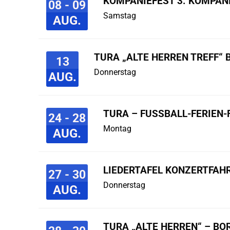
KOMPANIEFEST 3. KOMPAN
08 - 09
Samstag
AUG.
TURA „ALTE HERREN TREFF“ 
13
Donnerstag
AUG.
TURA – FUSSBALL-FERIEN-F
24 - 28
Montag
AUG.
LIEDERTAFEL KONZERTFAHR
27 - 30
Donnerstag
AUG.
TURA „ALTE HERREN“ – B