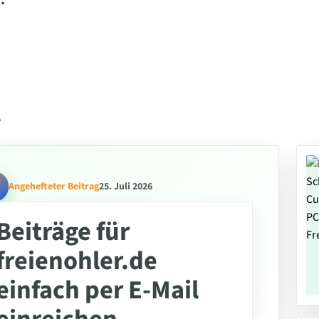
.
l
Angehefteter Beitrag
25. Juli 2026
Beiträge für
freienohler.de
einfach per E-Mail