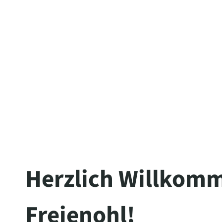
The server is temporarily unable to s
maintenance downtime or capacity pro
Herzlich Willkomm
Freienohl!