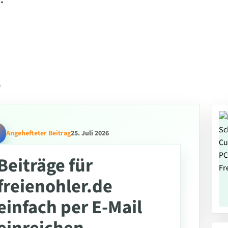
.
l
Angehefteter Beitrag
25. Juli 2026
Beiträge für
freienohler.de
einfach per E-Mail