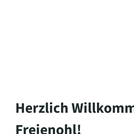
The server is temporarily unable to s
maintenance downtime or capacity pro
Herzlich Willkomm
Freienohl!