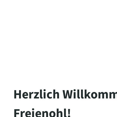
The server is temporarily unable to s
maintenance downtime or capacity pro
Herzlich Willkomm
Freienohl!