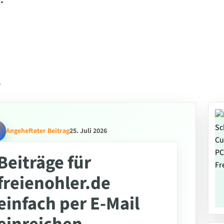
.
l
Angehefteter Beitrag
25. Juli 2026
Beiträge für
freienohler.de
einfach per E-Mail